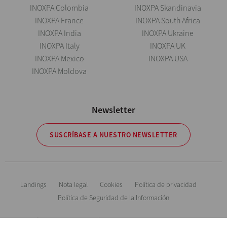
INOXPA Colombia
INOXPA Skandinavia
INOXPA France
INOXPA South Africa
INOXPA India
INOXPA Ukraine
INOXPA Italy
INOXPA UK
INOXPA Mexico
INOXPA USA
INOXPA Moldova
Newsletter
SUSCRÍBASE A NUESTRO NEWSLETTER
Landings
Nota legal
Cookies
Política de privacidad
Política de Seguridad de la Información
Información orientativa. Reservándonos el derecho de modificar cualquier