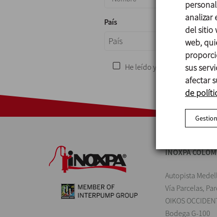
personali
analizar
País
del sitio
País
web, qui
proporci
He leído y acepto la política
sus serv
afectar s
de políti
Gestion
INOXPA COLOM
Autopista Medel
Vía Parcelas, Pa
OIKOS OCCIDEN
Bodega G-100