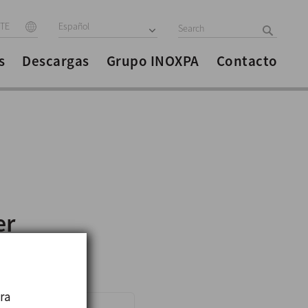
ITE
Español
s
Descargas
Grupo INOXPA
Contacto
er
ara