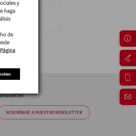
ociales y
ue haga
lisis
cho de
puede
Página
ookies
Newsletter
SUSCRÍBASE A NUESTRO NEWSLETTER