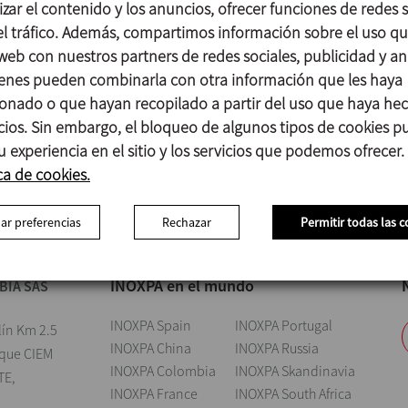
zar el contenido y los anuncios, ofrecer funciones de redes s
 el tráfico. Además, compartimos información sobre el uso q
Empresa
 web con nuestros partners de redes sociales, publicidad y aná
enes pueden combinarla con otra información que les haya
onado o que hayan recopilado a partir del uso que haya he
 de protección de datos
icios. Sin embargo, el bloqueo de algunos tipos de cookies 
ENVIAR
u experiencia en el sitio y los servicios que podemos ofrecer.
ca de cookies.
ar preferencias
Rechazar
Permitir todas las c
INOXPA en el mundo
BIA SAS
INOXPA Spain
INOXPA Portugal
lín Km 2.5
INOXPA China
INOXPA Russia
rque CIEM
INOXPA Colombia
INOXPA Skandinavia
TE,
INOXPA France
INOXPA South Africa