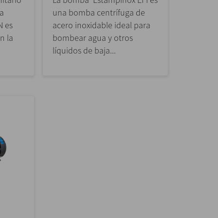
a
una bomba centrífuga de
N es
acero inoxidable ideal para
n la
bombear agua y otros
líquidos de baja...