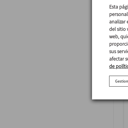
Esta pág
personali
analizar
del sitio
web, qui
proporci
sus serv
afectar s
de políti
Gestion