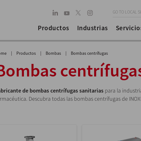
GO TO LOCAL S
Productos
Industrias
Servicio
ome
|
Productos
|
Bombas
|
Bombas centrífugas
Bombas centrífuga
abricante de bombas centrífugas sanitarias
para la industri
armacéutica. Descubra todas las bombas centrífugas de INOXP