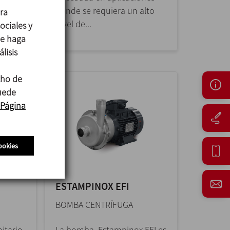
donde se requiera un alto
ara
nivel de...
ociales y
ue haga
lisis
cho de
puede
Página
ookies
ESTAMPINOX EFI
BOMBA CENTRÍFUGA
itario
La bomba Estampinox EFI es