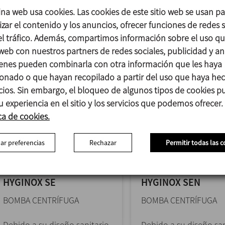
SP es adecuada en
requiera un...
ina web usa cookies. Las cookies de este sitio web se usan p
aplicaciones...
zar el contenido y los anuncios, ofrecer funciones de redes s
 el tráfico. Además, compartimos información sobre el uso q
 web con nuestros partners de redes sociales, publicidad y aná
enes pueden combinarla con otra información que les haya
onado o que hayan recopilado a partir del uso que haya he
icios. Sin embargo, el bloqueo de algunos tipos de cookies 
u experiencia en el sitio y los servicios que podemos ofrecer.
ca de cookies.
ar preferencias
Rechazar
Permitir todas las c
HYGINOX SE
HYGINOX SEN
BOMBA CENTRÍFUGA
BOMBA CENTRÍFUGA
Debido a su diseño sanitario
Debido a su diseño san