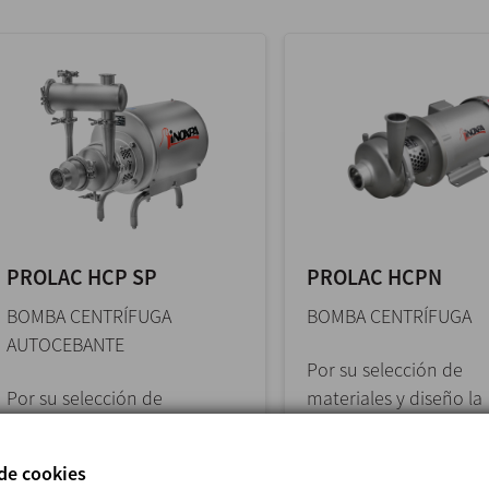
PROLAC HCP SP
PROLAC HCPN
BOMBA СENTRÍFUGA
BOMBA CENTRÍFUGA
AUTOCEBANTE
Por su selección de
Por su selección de
materiales y diseño la
materiales y diseño
bomba centrífuga PR
la bomba centrífuga
HCPN es adecuada en
 de cookies
autocebante PROLAC HCP
aplicaciones donde se