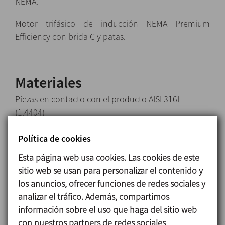
NEMA.
Motor trifásico de inducción NEMA Premium
Efficiency con brida C y patas.
Materiales
Piezas en contacto con el producto AISI 316L
(1.4404)
Otras piezas de acero AISI 304 (1.4301)
Política de cookies
Juntas en contacto con el producto EPDM
Esta página web usa cookies. Las cookies de este
Cierre mecánico simple interior EN 12756 l1k:
sitio web se usan para personalizar el contenido y
Parte giratoria Carburo de Silicio (SiC)
los anuncios, ofrecer funciones de redes sociales y
Parte estacionaria Grafito (C)
analizar el tráfico. Además, compartimos
Juntas EPDM
información sobre el uso que haga del sitio web
con nuestros partners de redes sociales,