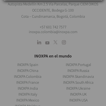
Autopista Medellín Km 2.5 Vía Parcelas, Parque CIEM OIKOS
OCCIDENTE, Bodega G-100
Cota – Cundinamarca, Bogotá, Colombia
+57 601 742 7577
inoxpa.colombia@inoxpa.com
INOXPA en el mundo
INOXPA Spain
INOXPA Portugal
INOXPA China
INOXPA Russia
INOXPA Colombia
INOXPA Skandinavia
INOXPA France
INOXPA South Africa
INOXPA India
INOXPA Ukraine
INOXPA Italy
INOXPA UK
INOXPA Mexico
INOXPA USA
INOXPA Moldova