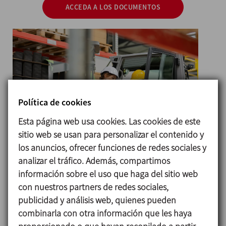
ACCEDA A LOS DOCUMENTOS
Política de cookies
Esta página web usa cookies. Las cookies de este
sitio web se usan para personalizar el contenido y
los anuncios, ofrecer funciones de redes sociales y
analizar el tráfico. Además, compartimos
Cómo denunciar una
información sobre el uso que haga del sitio web
con nuestros partners de redes sociales,
infracción
publicidad y análisis web, quienes pueden
Las sociedades del grupo INOXPA ponen a su
combinarla con otra información que les haya
disposición diferentes canales que permiten