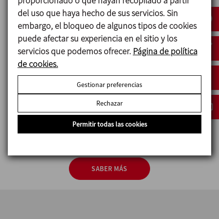
proporcionado o que hayan recopilado a partir
denunciar, de forma confidencial y pública, una
del uso que haya hecho de sus servicios. Sin
violación, o una sospecha de violación, de los
embargo, el bloqueo de algunos tipos de cookies
principios y normas contenidos en el código ético, en
puede afectar su experiencia en el sitio y los
las políticas y procedimientos del grupo y, en
servicios que podemos ofrecer.
Página de política
general, violaciones (o supuestas violaciones) de
de cookies.
leyes y/o regulaciones.
Gestionar preferencias
Las sociedades del grupo INOXPA se comprometen a
Rechazar
garantizar la confidencialidad de los sujetos y hechos
denunciados, así como la identidad del
Permitir todas las cookies
denunciante.
SABER MÁS