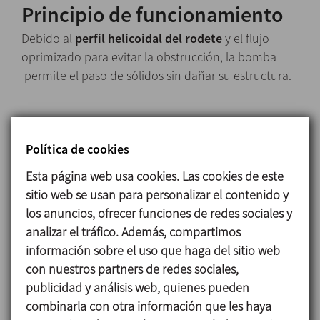
Principio de funcionamiento
Debido al
perfil helicoidal del rodete
y el flujo
oprimizado para evitar la obstrucción, la bomba
permite el paso de sólidos sin dañar su estructura.
Diseño y características
Política de cookies
La
bomba centrífuga de rodete helicoidal
RVN es
Esta página web usa cookies. Las cookies de este
una bomba monobloc, destaca por su alto
sitio web se usan para personalizar el contenido y
rendimiento (>70%) y bajo consumo de energía.
los anuncios, ofrecer funciones de redes sociales y
Está construida por un cuerpo con drenaje, rodete
analizar el tráfico. Además, compartimos
helicoidal, cierre mecánico, linterna y eje con unión
información sobre el uso que haga del sitio web
por compresión mecánica con el eje del motor.
con nuestros partners de redes sociales,
publicidad y análisis web, quienes pueden
La
bomba centrífuga de rodete helicoida
RVN está
combinarla con otra información que les haya
equipada con un cierre mecánico simple interno.