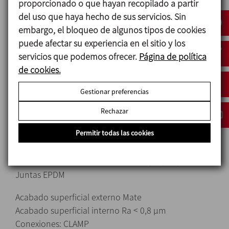
proporcionado o que hayan recopilado a partir
Como estándar, la parte estacionaria y la parte
del uso que haya hecho de sus servicios. Sin
giratoria son de carburo de silicio, con juntas en
embargo, el bloqueo de algunos tipos de cookies
EPDM.
puede afectar su experiencia en el sitio y los
servicios que podemos ofrecer.
Página de política
de cookies.
Materiales
Gestionar preferencias
Piezas en contacto con el producto Acero
inoxidable AISI 316L (1.4404)
Rechazar
Otras piezas de acero Acero inoxidable AISI 304
Permitir todas las cookies
(1.4301)
Juntas en contacto con el producto EPDM
Cierre mecánico Carburo de Silicio (SiC/SiC)
Juntas EPDM
Acabado superficial externo Mate
Acabado superficial interno Ra < 0,8 μm
Conexiones: CLAMP