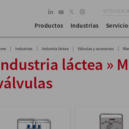
GO TO LOCAL S
Productos
Industrias
Servicio
|
|
|
|
ome
Industrias
Industria láctea
Válvulas y accesorios
Man
Industria láctea » 
válvulas