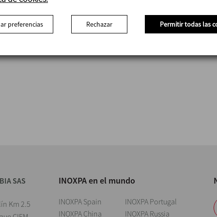
ar preferencias
Rechazar
Permitir todas las c
INOXPA en el mundo
BIA SAS
INOXPA Spain
INOXPA Portugal
lín Km 2.5
INOXPA China
INOXPA Russia
rque CIEM