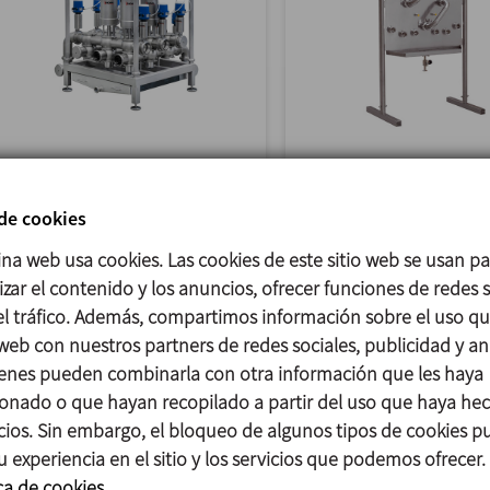
MANIFOLD DE VÁLVULAS
PANEL DE DESVÍO
 de cookies
Los manifolds de válvulas de
Los Manifolds manuale
Inoxpa permiten centralizar
utilizan ampliamente e
ina web usa cookies. Las cookies de este sitio web se usan p
funciones de un... >>
industria farmacéutica 
zar el contenido y los anuncios, ofrecer funciones de redes s
>>
 el tráfico. Además, compartimos información sobre el uso q
 web con nuestros partners de redes sociales, publicidad y aná
enes pueden combinarla con otra información que les haya
onado o que hayan recopilado a partir del uso que haya he
icios. Sin embargo, el bloqueo de algunos tipos de cookies 
u experiencia en el sitio y los servicios que podemos ofrecer.
ca de cookies.