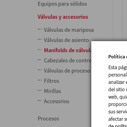
Equipos para sólidos
Válvulas y accesorios
Válvulas de mariposa
Válvulas de asiento
Manifolds de válvulas
Política
Cabezales de control
Esta pág
Válvulas de proceso
personali
Filtros
analizar
del sitio
Mirillas
web, qui
Accesorios
proporci
sus serv
Procesos
afectar s
de políti