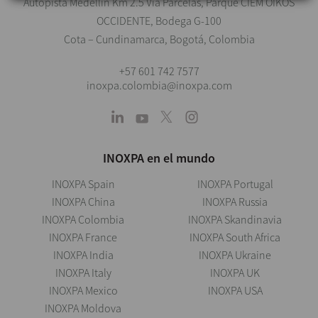
Autopista Medellín Km 2.5 Vía Parcelas, Parque CIEM OIKOS
OCCIDENTE, Bodega G-100
Cota – Cundinamarca, Bogotá, Colombia
+57 601 742 7577
inoxpa.colombia@inoxpa.com
INOXPA en el mundo
INOXPA Spain
INOXPA Portugal
INOXPA China
INOXPA Russia
INOXPA Colombia
INOXPA Skandinavia
INOXPA France
INOXPA South Africa
INOXPA India
INOXPA Ukraine
INOXPA Italy
INOXPA UK
INOXPA Mexico
INOXPA USA
INOXPA Moldova