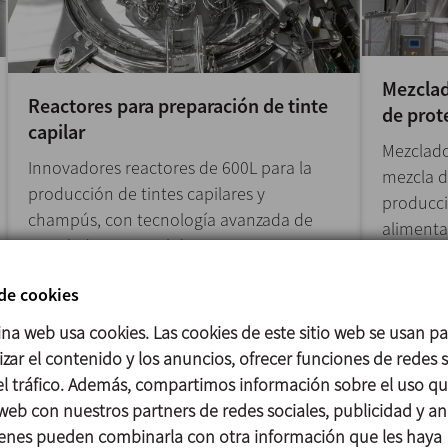
Mezclad
Reactores para preparación de tinte
de prot
capilar
Mezclado
Innovadores reactores de 600L para la
mezcla d
producción de tintes capilares y
producc
champús, con tecnología avanzada de
alimenta
mezclado y control de procesos.
 de cookies
ina web usa cookies. Las cookies de este sitio web se usan p
zar el contenido y los anuncios, ofrecer funciones de redes s
 el tráfico. Además, compartimos información sobre el uso q
 web con nuestros partners de redes sociales, publicidad y aná
enes pueden combinarla con otra información que les haya