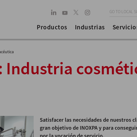
GO TO LOCAL S
Productos
Industrias
Servicio
acéutica
:
Industria cosméti
Satisfacer las necesidades de nuestros cl
gran objetivo de INOXPA y para consegui
por la vocación de servicio.