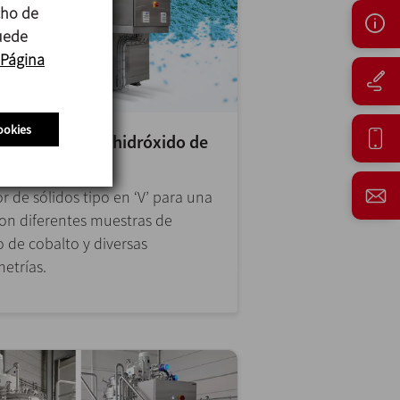
cho de
puede
Página
ookies
homogénea de hidróxido de
r de sólidos tipo en ‘V’ para una
on diferentes muestras de
o de cobalto y diversas
etrías.