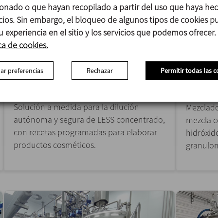
onado o que hayan recopilado a partir del uso que haya he
icios. Sin embargo, el bloqueo de algunos tipos de cookies 
u experiencia en el sitio y los servicios que podemos ofrecer.
ca de cookies.
ar preferencias
Rechazar
Permitir todas las c
Equipo automatizado para la
Mezcla 
dilución de LESS
cobalto
Solución a medida para la dilución
Mezclado
autónoma y segura de LESS concentrado,
mezcla c
con recetas programadas para elaborar
hidróxid
productos cosméticos.
granulom