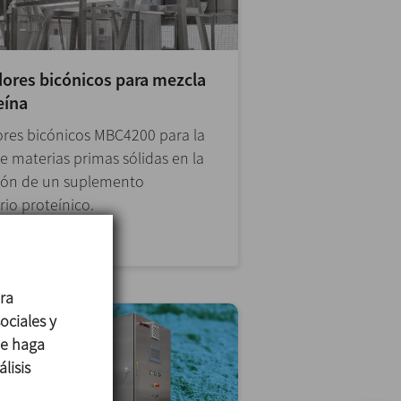
ores bicónicos para mezcla
eína
res bicónicos MBC4200 para la
e materias primas sólidas en la
ión de un suplemento
rio proteínico.
ara
ociales y
ue haga
lisis