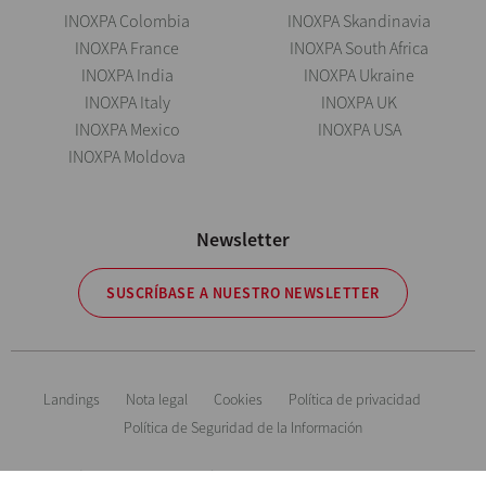
INOXPA Colombia
INOXPA Skandinavia
INOXPA France
INOXPA South Africa
INOXPA India
INOXPA Ukraine
INOXPA Italy
INOXPA UK
INOXPA Mexico
INOXPA USA
INOXPA Moldova
Newsletter
SUSCRÍBASE A NUESTRO NEWSLETTER
Landings
Nota legal
Cookies
Política de privacidad
Política de Seguridad de la Información
Información orientativa. Reservándonos el derecho de modificar cualquier