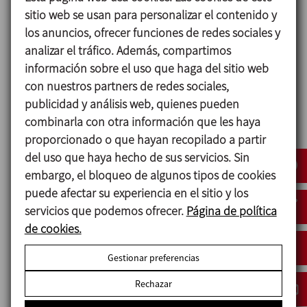
de forma controlada mediante la
sitio web se usan para personalizar el contenido y
instrumentación ( conductividad, temperatura,
los anuncios, ofrecer funciones de redes sociales y
caudal, pH…) acorde a la exigencias de los
analizar el tráfico. Además, compartimos
nuevos requerimientos de limpieza.
información sobre el uso que haga del sitio web
con nuestros partners de redes sociales,
El sistema de control registra todas las fases y
publicidad y análisis web, quienes pueden
operaciones realizadas durante la elaboración de
combinarla con otra información que les haya
los líquidos orales, así como durante los procesos
proporcionado o que hayan recopilado a partir
de lavado de los equipos e instalaciones de
del uso que haya hecho de sus servicios. Sin
tuberías. También dispone de registros según
embargo, el bloqueo de algunos tipos de cookies
CFR 21 part 11.
puede afectar su experiencia en el sitio y los
servicios que podemos ofrecer.
Página de política
de cookies.
Características de la
instalación
Gestionar preferencias
Rechazar
La nueva línea minimiza la posibilidad de