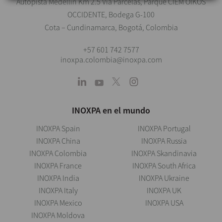
Autopista Medellín Km 2.5 Vía Parcelas, Parque CIEM OIKOS
OCCIDENTE, Bodega G-100
Cota – Cundinamarca, Bogotá, Colombia
+57 601 742 7577
inoxpa.colombia@inoxpa.com
INOXPA en el mundo
INOXPA Spain
INOXPA Portugal
INOXPA China
INOXPA Russia
INOXPA Colombia
INOXPA Skandinavia
INOXPA France
INOXPA South Africa
INOXPA India
INOXPA Ukraine
INOXPA Italy
INOXPA UK
INOXPA Mexico
INOXPA USA
INOXPA Moldova