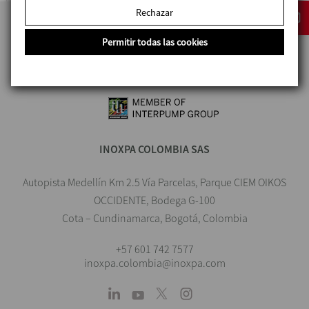
Rechazar
Permitir todas las cookies
INOXPA COLOMBIA SAS
Autopista Medellín Km 2.5 Vía Parcelas, Parque CIEM OIKOS
OCCIDENTE, Bodega G-100
Cota – Cundinamarca, Bogotá, Colombia
+57 601 742 7577
inoxpa.colombia@inoxpa.com