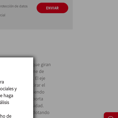
protección de datos
ENVIAR
cial
 motorreductores que giran
s elevadas y dispone de
 baja viscosidad. El eje
ara
mogeneizar y retirar el
ociales y
tamiento y permitiendo
ue haga
nalmente, se comporta
lisis
 tiene baja viscosidad.
locidades de giro dotando
cho de