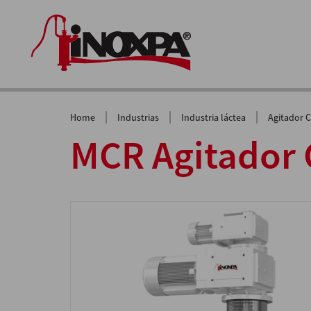
|
|
|
Home
Industrias
Industria láctea
Agitador 
MCR Agitador 