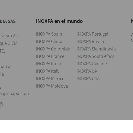
INOXPA en el mundo
BIA SAS
INOXPA Spain
INOXPA Portugal
lín Km 2.5
INOXPA China
INOXPA Russia
rque CIEM
INOXPA Colombia
INOXPA Skandinavia
TE,
INOXPA France
INOXPA South Africa
INOXPA India
INOXPA Ukraine
marca,
INOXPA Italy
INOXPA UK
ia
INOXPA Mexico
INOXPA USA
INOXPA Moldova
7
ia@inoxpa.com