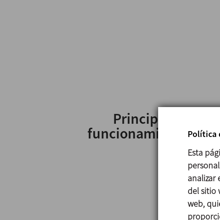
Principio de
funcionamiento
Política
Esta pág
personali
analizar
del sitio
web, qui
proporci