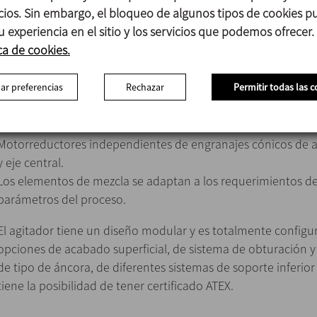
al agitador de gran versatilidad de aplicación.
icios. Sin embargo, el bloqueo de algunos tipos de cookies 
u experiencia en el sitio y los servicios que podemos ofrecer.
ca de cookies.
Diseño higiénico según EHEDG.
ar preferencias
Rechazar
Permitir todas las c
Procesos CIP y SIP de todos los elementos internos.
Fácil mantenimiento y sustitución de piezas de desgaste co
rodamiento.
Motorreductores independientes de engranajes cónicos de al
y eje central.
Los elementos de mezcla se adaptan a los requerimientos de
parámetros del proceso.
El agitador tiene un diseño modular y es totalmente configu
opciones de acabado superficial, de sistema de obturación y
de tipo de áncora, de diferentes sistemas de soporte inferior
tiene la posibilidad de tener certificado ATEX.