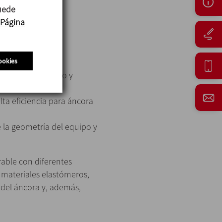
puede
Página
ookies
mo cierre mecánico y
ta eficiencia para áncora
 la geometría del equipo y
rable con diferentes
 materiales elastómeros,
 del áncora y, además,