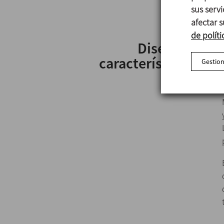
sus serv
afectar s
de políti
Diseño y
características
Gestion