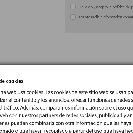
He leído y acepto la política de 
Acepto recibir información comer
El agitador consiste en dos ejes coaxiales conectados a dos
en direcciones opuestas.El eje central gira a velocidades má
 de cookies
hélices optimizadas para la dispersión y mezcla en las fases de
ina web usa cookies. Las cookies de este sitio web se usan p
exterior está conectado a una áncora con rascadores para ho
zar el contenido y los anuncios, ofrecer funciones de redes s
producto de las paredes del tanque evitando su sobrecalen
 el tráfico. Además, compartimos información sobre el uso q
una transferencia de calor más rápida y homogénea. Adicio
 web con nuestros partners de redes sociales, publicidad y aná
como deflector para las hélices centrales cuando el producto
enes pueden combinarla con otra información que les haya
Se puede configurar con un amplio rango de potencias y ve
onado o que hayan recopilado a partir del uso que haya he