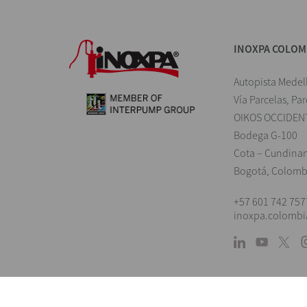
INOXPA COLOM
Autopista Medel
Vía Parcelas, Pa
OIKOS OCCIDEN
Bodega G-100
Cota – Cundina
Bogotá, Colomb
+57 601 742 757
inoxpa.colomb