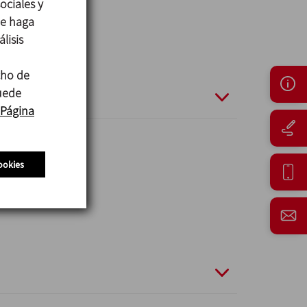
ociales y
ue haga
lisis
cho de
puede
Página
ookies