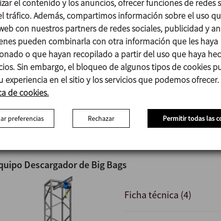
zar el contenido y los anuncios, ofrecer funciones de redes s
 el tráfico. Además, compartimos información sobre el uso q
 web con nuestros partners de redes sociales, publicidad y aná
ezclador Tipo en V MV
enes pueden combinarla con otra información que les haya
onado o que hayan recopilado a partir del uso que haya he
icios. Sin embargo, el bloqueo de algunos tipos de cookies 
Ficha técnica (6)
u experiencia en el sitio y los servicios que podemos ofrecer.
ca de cookies.
ar preferencias
Rechazar
Permitir todas las c
quipo Descargador de Big Bags
Ficha técnica (4)