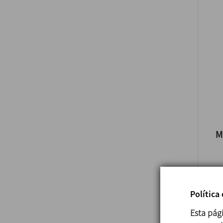
M
Política
Esta pág