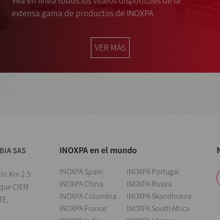
Vea en línea todos los videos disponibles de la
extensa gama de productos de INOXPA
VER MÁS
INOXPA en el mundo
BIA SAS
INOXPA Spain
INOXPA Portugal
lín Km 2.5
INOXPA China
INOXPA Russia
rque CIEM
INOXPA Colombia
INOXPA Skandinavia
TE,
INOXPA France
INOXPA South Africa