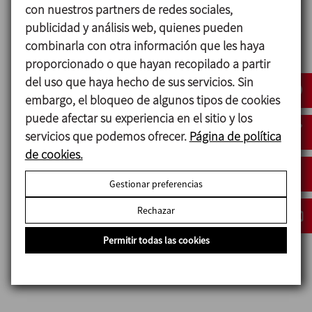
316L)
con nuestros partners de redes sociales,
Otras piezas de acero 1.4301 (AISI 304)
publicidad y análisis web, quienes pueden
Juntas en contacto con el producto EPDM
combinarla con otra información que les haya
proporcionado o que hayan recopilado a partir
Acabado superficial
del uso que haya hecho de sus servicios. Sin
Interno Pulido brillante Ra ≤ 0,8 μm
embargo, el bloqueo de algunos tipos de cookies
Externo Mate
puede afectar su experiencia en el sitio y los
servicios que podemos ofrecer.
Página de política
de cookies.
Opciones
Gestionar preferencias
Actuador neumático doble efecto.
Juntas en FPM y HNBR.
Rechazar
Otras conexiones: macho, clamp.
Permitir todas las cookies
Detectores de posición externos.
Acabado superficial Ra ≤ 0,5 μm.