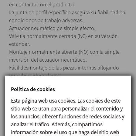
en contacto con el producto.
La junta de perfil específico asegura su fiabilidad en
condiciones de trabajo adversas.
Actuador neumático de simple efecto.
Válvula normalmente cerrada (NC) en su versión
estándar.
Montaje normalmente abierta (NO) con la simple
inversión del actuador neumático.
Fácil desmontaje de las piezas internas aflojando
una abrazadera clamp.
La linterna abierta permite una inspección visual de
Política de cookies
obturación del eje.
Esta página web usa cookies. Las cookies de este
sitio web se usan para personalizar el contenido y
los anuncios, ofrecer funciones de redes sociales y
Materiales
analizar el tráfico. Además, compartimos
Piezas en contacto con el producto 1.4404 (AISI
información sobre el uso que haga del sitio web