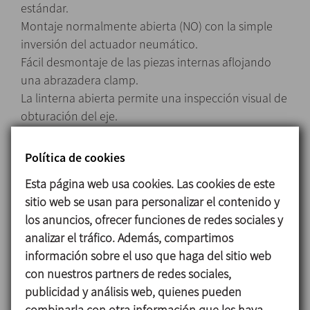
estándar.
Montaje normalmente abierta (NO) con la simple
inversión del actuador neumático.
Fácil desmontaje de las piezas internas aflojando
una abrazadera clamp.
La linterna abierta permite una inspección visual de
obturación del eje.
Política de cookies
Materiales
Esta página web usa cookies. Las cookies de este
sitio web se usan para personalizar el contenido y
Piezas en contacto con el producto 1.4404 (AISI
los anuncios, ofrecer funciones de redes sociales y
316L)
analizar el tráfico. Además, compartimos
Otras piezas de acero 1.4301 (AISI 304)
información sobre el uso que haga del sitio web
Juntas en contacto con el producto EPDM
con nuestros partners de redes sociales,
Acabado superficial
publicidad y análisis web, quienes pueden
Interno Pulido brillante Ra ≤ 0,8 μm
combinarla con otra información que les haya