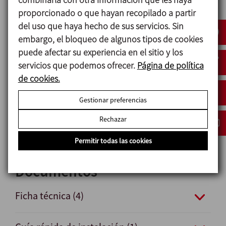
Externo Mate
proporcionado o que hayan recopilado a partir
del uso que haya hecho de sus servicios. Sin
embargo, el bloqueo de algunos tipos de cookies
Opciones
puede afectar su experiencia en el sitio y los
servicios que podemos ofrecer.
Página de política
Actuador neumático doble efecto.
de cookies.
Juntas en FPM y HNBR.
Otras conexiones: macho, clamp.
Gestionar preferencias
Detectores de posición externos.
Rechazar
Acabado superficial Ra ≤ 0,5 μm.
Permitir todas las cookies
Documentos
Ficha técnica (4)