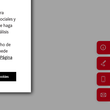
ara
ociales y
ue haga
lisis
cho de
puede
Página
ookies