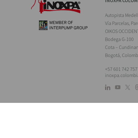
INOXPA COLOM
Autopista Medel
Vía Parcelas, Pa
OIKOS OCCIDEN
Bodega G-100
Cota – Cundina
Bogotá, Colomb
+57 601 742 757
inoxpa.colomb
Landings
Información orientativa. Reservándonos 