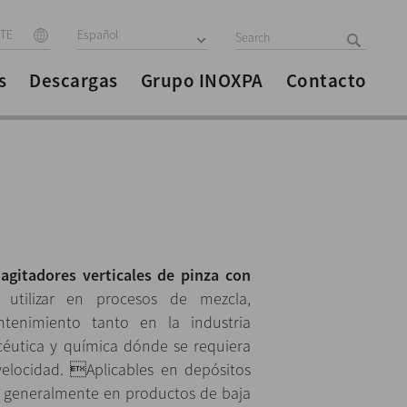
ITE
Español
s
Descargas
Grupo INOXPA
Contacto
n
agitadores verticales de pinza con
utilizar en procesos de mezcla,
ntenimiento tanto en la industria
céutica y química dónde se requiera
velocidad. Aplicables en depósitos
s generalmente en productos de baja