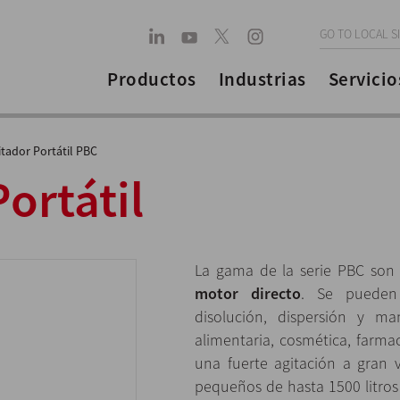
GO TO LOCAL S
Productos
Industrias
Servicio
itador Portátil PBC
ortátil
La gama de la serie PBC so
motor directo
. Se pueden 
disolución, dispersión y ma
alimentaria, cosmética, farma
una fuerte agitación a gran 
pequeños de hasta 1500 litro