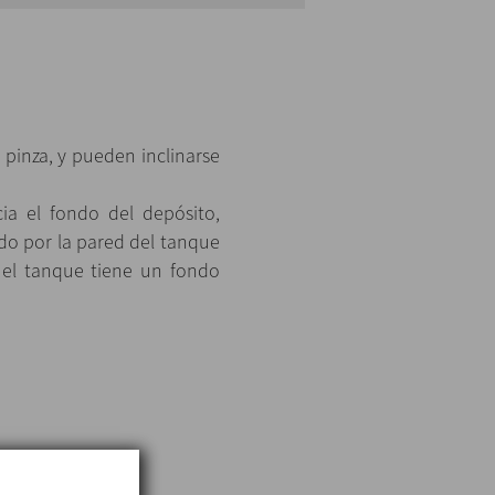
 pinza, y pueden inclinarse
ia el fondo del depósito,
ido por la pared del tanque
i el tanque tiene un fondo
oneros allen.