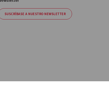
Newsletter
SUSCRÍBASE A NUESTRO NEWSLETTER
 Información
os no contractuales. All Rights Reserved