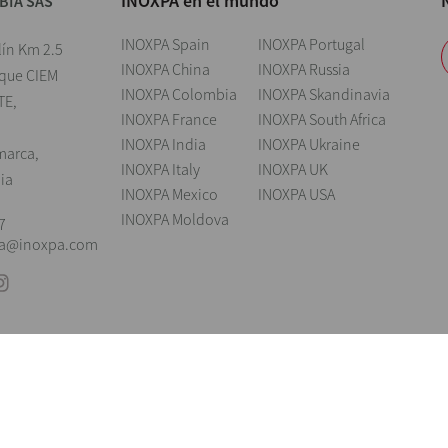
INOXPA en el mundo
BIA SAS
INOXPA Spain
INOXPA Portugal
lín Km 2.5
INOXPA China
INOXPA Russia
rque CIEM
INOXPA Colombia
INOXPA Skandinavia
TE,
INOXPA France
INOXPA South Africa
INOXPA India
INOXPA Ukraine
marca,
INOXPA Italy
INOXPA UK
ia
INOXPA Mexico
INOXPA USA
INOXPA Moldova
7
ia@inoxpa.com
Nota legal
Cookies
Política de privacidad
Política de Seguridad de la
el derecho de modificar cualquier material o característica sin previo aviso. Fot