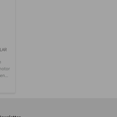
LAR
n
motor
en...