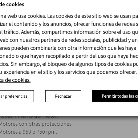
Motores IEC B14 a 1500 rpm IP55, aislamiento clase F.
 de cookies
Potencia máxima 0,75 kW.
ina web usa cookies. Las cookies de este sitio web se usan p
Hélice Lineflux (Tipo 18).
zar el contenido y los anuncios, ofrecer funciones de redes s
 el tráfico. Además, compartimos información sobre el uso q
 web con nuestros partners de redes sociales, publicidad y aná
Piezas en contacto con el producto: AISI 316L
enes pueden combinarla con otra información que les haya
Retén: NBR
onado o que hayan recopilado a partir del uso que haya he
Soporte de rodamientos: Aluminio
icios. Sin embargo, el bloqueo de algunos tipos de cookies 
Acabado superficial: Ra ≤ 0,8 μm (excepto hélice Lineflux)
u experiencia en el sitio y los servicios que podemos ofrecer.
ca de cookies.
ar preferencias
Rechazar
Permitir todas las c
Retén en FPM.
Hélice soldada y de acabado superficial Ra ≤ 0,5 µm.
Recubrimiento del motor.
Motores con otras protecciones.
Motores a 950 o 750 rpm.