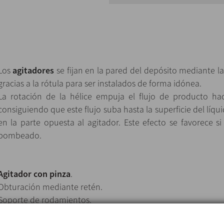
Los
agitadores
se fijan en la pared del depósito mediante la
gracias a la rótula para ser instalados de forma idónea.
La rotación de la hélice empuja el flujo de producto hac
consiguiendo que este flujo suba hasta la superficie del líqu
en la parte opuesta al agitador. Este efecto se favorece s
bombeado.
Agitador con pinza
.
Obturación mediante retén.
Soporte de rodamientos.
Fijación de la hélice al eje y del eje al semieje mediante prisi