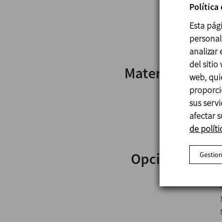
Política
Esta pág
personali
analizar
del sitio
Materiales
web, qui
proporci
sus serv
afectar s
de políti
Opciones
Gestion