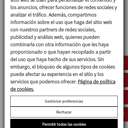
los anuncios, ofrecer funciones de redes sociales y
analizar el tráfico. Además, compartimos
Materiales
información sobre el uso que haga del sitio web
con nuestros partners de redes sociales,
Piezas en contacto con el producto: AISI 316
publicidad y análisis web, quienes pueden
V-ring: NBR
combinarla con otra información que les haya
Linterna: Aluminio
proporcionado o que hayan recopilado a partir
Soporte de rodamientos: GG-15
del uso que haya hecho de sus servicios. Sin
Acabado superficial: Ra ≤ 1,6 µm
embargo, el bloqueo de algunos tipos de cookies
puede afectar su experiencia en el sitio y los
servicios que podemos ofrecer.
Página de política
Opciones
de cookies.
Estanqueidad mediante cierre mecánico
Gestionar preferencias
doble/refrigerado.
Retén en FPM.
Rechazar
Eje y hélice recubiertos de material plástico para
Permitir todas las cookies
productos corrosivos.