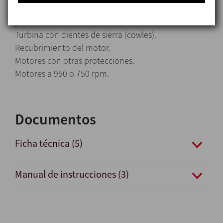
Hélice soldada y de acabado superficial Ra ≤ 0,4 µm
y Ra ≤ 0,8 µm.
Turbina con dientes de sierra (cowles).
Recubrimiento del motor.
Motores con otras protecciones.
Motores a 950 o 750 rpm.
Documentos
Ficha técnica (5)
Manual de instrucciones (3)