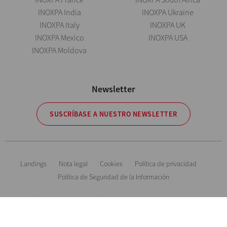
INOXPA India
INOXPA Ukraine
INOXPA Italy
INOXPA UK
INOXPA Mexico
INOXPA USA
INOXPA Moldova
Newsletter
SUSCRÍBASE A NUESTRO NEWSLETTER
Landings
Nota legal
Cookies
Política de privacidad
Política de Seguridad de la Información
Información orientativa. Reservándonos el derecho de modificar cualquier
material o característica sin previo aviso. Fotos no contractuales. All Rights
Reserved