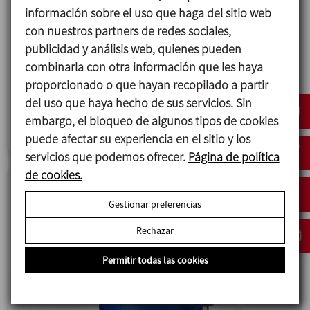
Nuevas válvulas de doble asiento INNOVA
información sobre el uso que haga del sitio web
Mixproof
con nuestros partners de redes sociales,
publicidad y análisis web, quienes pueden
INOXPA lanza las nuevas válvulas INNOVA Mixproof
combinarla con otra información que les haya
con una serie de mejoras con el objetivo de
proporcionado o que hayan recopilado a partir
aumentar su rendimiento y durabilidad.
del uso que haya hecho de sus servicios. Sin
embargo, el bloqueo de algunos tipos de cookies
Válvulas y accesorios
puede afectar su experiencia en el sitio y los
servicios que podemos ofrecer.
Página de política
de cookies.
Gestionar preferencias
Rechazar
Permitir todas las cookies