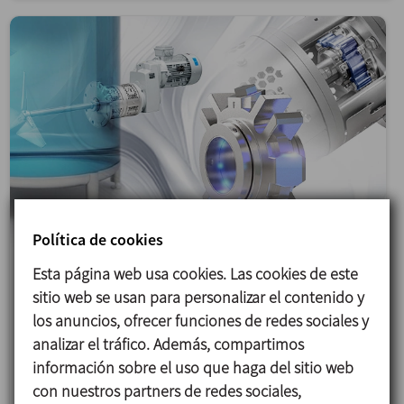
Política de cookies
Esta página web usa cookies. Las cookies de este
31/03/2026
sitio web se usan para personalizar el contenido y
los anuncios, ofrecer funciones de redes sociales y
Agitador lateral DINAMIX SMX: nuevas opciones
analizar el tráfico. Además, compartimos
Con la incorporación de las nuevas opciones de
información sobre el uso que haga del sitio web
sellado, el agitador lateral DINAMIX SMX
con nuestros partners de redes sociales,