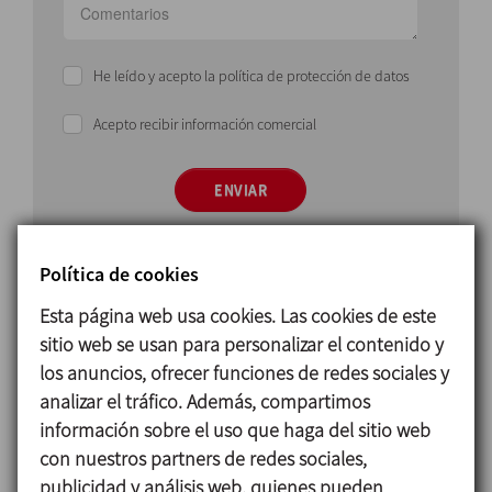
He leído y acepto la política de protección de datos
Acepto recibir información comercial
ENVIAR
Política de cookies
Esta página web usa cookies. Las cookies de este
sitio web se usan para personalizar el contenido y
los anuncios, ofrecer funciones de redes sociales y
Principio de funcionamiento
analizar el tráfico. Además, compartimos
La
válvula de alivio
permanece cerrada en
información sobre el uso que haga del sitio web
condiciones normales de trabajo.
con nuestros partners de redes sociales,
publicidad y análisis web, quienes pueden