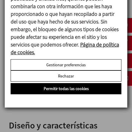
La válvula se tara a una presión específica
combinarla con otra información que les haya
regulando el muelle mediante la tuerca de presión.
proporcionado o que hayan recopilado a partir
del uso que haya hecho de sus servicios. Sin
La presión tarada es la presión máxima de
embargo, el bloqueo de algunos tipos de cookies
seguridad para no dañar la instalación. Cuando la
puede afectar su experiencia en el sitio y los
presión del circuito sobrepasa la presión tarada, la
servicios que podemos ofrecer.
Página de política
válvula se abre permitiendo el paso del flujo y
de cookies.
reduciendo la presión de la instalación.
Gestionar preferencias
La válvula puede incorporar una maneta cuyo
diseño permite que al girarla, la válvula permanezca
Rechazar
parcialmente abierta. Si se mantiene en esta
Permitir todas las cookies
posición durante el proceso CIP los productos de
limpieza pueden circular a través de la válvula.
Diseño y características