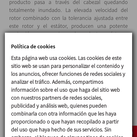
producto pasa a través del cabezal quedando
totalmente inundado. La elevada velocidad del
rotor combinado con la tolerancia ajustada entre
este rotor y el estátor, producen una potente
aspiración que succiona el producto y éste es
impulsado hacia la periferia del cabezal donde
Política de cookies
puede ser bombeado hacia el exterior.
Esta página web usa cookies. Las cookies de este
El equipo tiene un diseño que es totalmente
sitio web se usan para personalizar el contenido y
drenable por la conexión de salida excéntrica.
los anuncios, ofrecer funciones de redes sociales y
analizar el tráfico. Además, compartimos
información sobre el uso que haga del sitio web
Diseño y características
con nuestros partners de redes sociales,
publicidad y análisis web, quienes pueden
Alto poder de cizallamiento, reducción de tamaño
combinarla con otra información que les haya
de partícula hasta niveles inferiores a 100 micras.
proporcionado o que hayan recopilado a partir
Cierre mecánico simple accesible desde el interior
del uso que haya hecho de sus servicios. Sin
del tanque.