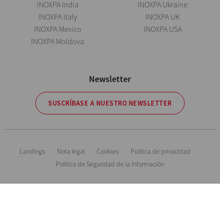
INOXPA India
INOXPA Ukraine
INOXPA Italy
INOXPA UK
INOXPA Mexico
INOXPA USA
INOXPA Moldova
Newsletter
SUSCRÍBASE A NUESTRO NEWSLETTER
Landings
Nota legal
Cookies
Política de privacidad
Política de Seguridad de la Información
Información orientativa. Reservándonos el derecho de modificar cualquier
material o característica sin previo aviso. Fotos no contractuales. All Rights
Reserved