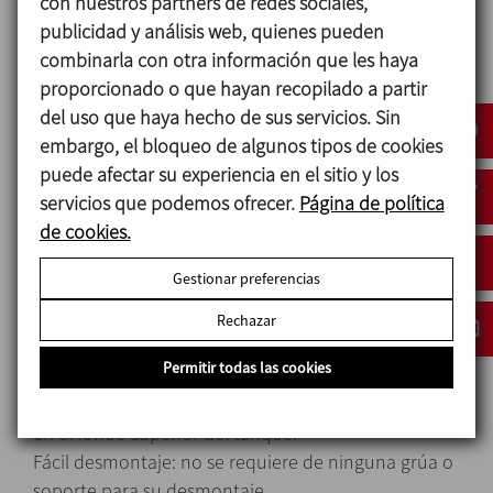
con nuestros partners de redes sociales,
El producto incorporado se distribuye
publicidad y análisis web, quienes pueden
homogéneamente en todo el volumen de líquido.
combinarla con otra información que les haya
Se aconseja su montaje descentrado para
proporcionado o que hayan recopilado a partir
minimizar el vórtice y evitar la instalación de
del uso que haya hecho de sus servicios. Sin
rompecorrientes.
embargo, el bloqueo de algunos tipos de cookies
puede afectar su experiencia en el sitio y los
servicios que podemos ofrecer.
Página de política
Diseño y características
de cookies.
Acoplamiento magnético. Nulo riesgo de fugas.
Gestionar preferencias
Limpiable mediante CIP y esterilizable mediante SIP.
Generación de partículas muy baja.
Rechazar
Montaje en fondo de tanque. Excelente para
Permitir todas las cookies
productos en suspensión.
Pràctico cuando no se dispone de mucho espacio
en el fondo superior del tanque.
Fácil desmontaje: no se requiere de ninguna grúa o
soporte para su desmontaje.