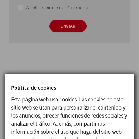
Acepto recibir información comercial
ENVIAR
Principio de funcionamiento
Política de cookies
Cuando se añaden sólidos o líquidos en el vórtice
Esta página web usa cookies. Las cookies de este
que crea el
agitador magnético
, son rápidamente
sitio web se usan para personalizar el contenido y
incorporados hacia el rotor.
los anuncios, ofrecer funciones de redes sociales y
El rotor transforma el movimiento axial del
analizar el tráfico. Además, compartimos
producto en una aceleración radial desde el centro
información sobre el uso que haga del sitio web
del rotor hasta la pared del depósito.