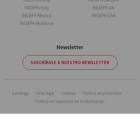
INOXPA Italy
INOXPA UK
INOXPA Mexico
INOXPA USA
INOXPA Moldova
Newsletter
SUSCRÍBASE A NUESTRO NEWSLETTER
Landings
Nota legal
Cookies
Política de privacidad
Política de Seguridad de la Información
Información orientativa. Reservándonos el derecho de modificar cualquier
material o característica sin previo aviso. Fotos no contractuales. All Rights
Reserved