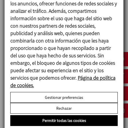
- El calentamiento se realiza por resistencias
los anuncios, ofrecer funciones de redes sociales y
eléctricas ubicadas en los depósitos.
analizar el tráfico. Además, compartimos
- Dosificación de concentrados mediante bombas
información sobre el uso que haga del sitio web
peristálticas, de pistón o membrana.
con nuestros partners de redes sociales,
- Bomba de impulsión Hyginox SE de 4kW.
publicidad y análisis web, quienes pueden
- Colectores fabricados en AISI 316 con válvulas de
combinarla con otra información que les haya
mariposa neumáticas con C-TOP.
proporcionado o que hayan recopilado a partir
- Bastidor con ruedas en AISI 304.
del uso que haya hecho de sus servicios. Sin
- Filtro en el retorno.
embargo, el bloqueo de algunos tipos de cookies
- Control de temperatura en los depósitos, y control
puede afectar su experiencia en el sitio y los
de conductividad en el retorno.
servicios que podemos ofrecer.
Página de política
- Control de niveles de los depósitos.
de cookies.
- Control de flujo en el retorno.
Gestionar preferencias
- Manómetro en la impulsión de la bomba.
- Visualización y mando con panel táctil de 6".
Rechazar
- Control del sistema mediante PLC Siemens.
- 5 programas: preparación, limpieza corta depósito,
Permitir todas las cookies