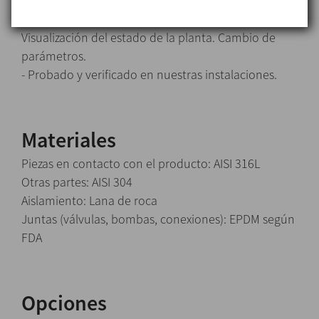
limpieza corta líneas, limpieza larga depósito y
limpieza larga líneas. Activación manual de válvulas.
Visualización del estado de la planta. Cambio de
parámetros.
- Probado y verificado en nuestras instalaciones.
Materiales
Piezas en contacto con el producto: AISI 316L
Otras partes: AISI 304
Aislamiento: Lana de roca
Juntas (válvulas, bombas, conexiones): EPDM según
FDA
Opciones