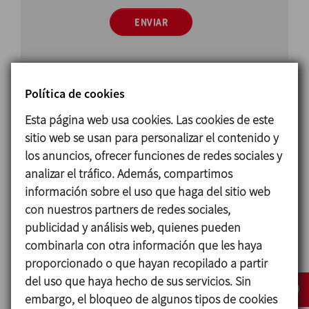
ENVIAR
Política de cookies
Esta página web usa cookies. Las cookies de este
sitio web se usan para personalizar el contenido y
Principio de funcionamiento
los anuncios, ofrecer funciones de redes sociales y
La
válvula de presión-vacío
permite la entrada de
analizar el tráfico. Además, compartimos
aire durante el vaciado para igualar la presión
información sobre el uso que haga del sitio web
interna y externa evitando el efecto vacío dentro
con nuestros partners de redes sociales,
del tanque y su deterioro.
publicidad y análisis web, quienes pueden
combinarla con otra información que les haya
En caso de llenado, permite la salida de aire para
proporcionado o que hayan recopilado a partir
evitar el exceso de presión en el interior del tanque
del uso que haya hecho de sus servicios. Sin
y el hinchamiento del mismo.
embargo, el bloqueo de algunos tipos de cookies