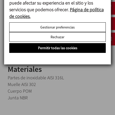
puede afectar su experiencia en el sitio y los
servicios que podemos ofrecer.
Página de política
Diseño y características
de cookies.
Diámetros disponibles 2" y 2 ½".
Gestionar preferencias
Fácil desmontaje.
Rechazar
Construcción de medidas reducidas.
Conexión estándar rosca G (ISO 228).
Permitir todas las cookies
Materiales
Partes de inoxidable AISI 316L
Muelle AISI 302
Cuerpo POM
Junta NBR