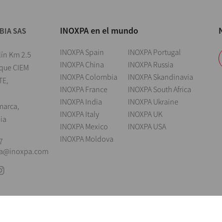
INOXPA en el mundo
BIA SAS
INOXPA Spain
INOXPA Portugal
lín Km 2.5
INOXPA China
INOXPA Russia
rque CIEM
INOXPA Colombia
INOXPA Skandinavia
TE,
INOXPA France
INOXPA South Africa
INOXPA India
INOXPA Ukraine
marca,
INOXPA Italy
INOXPA UK
ia
INOXPA Mexico
INOXPA USA
INOXPA Moldova
7
ia@inoxpa.com