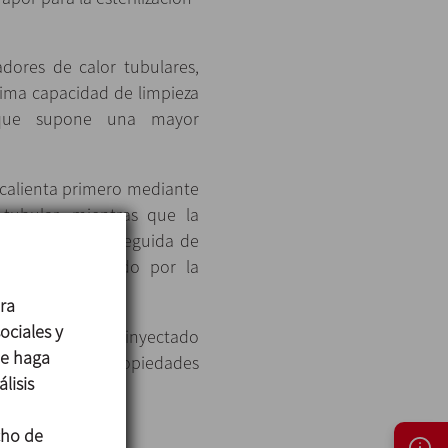
dores de calor tubulares,
tima capacidad de limpieza
o que supone una mayor
 calienta primero mediante
 tubular, mientras que la
ección de vapor seguida de
de agua provocado por la
ara
ociales y
ciso del vapor inyectado
ue haga
reservar sus propiedades
lisis
cho de