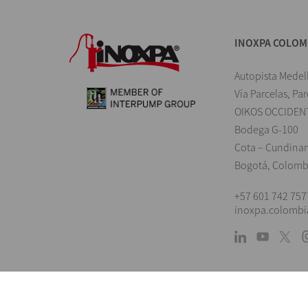
INOXPA COLOM
Autopista Medel
Vía Parcelas, Pa
OIKOS OCCIDEN
Bodega G-100
Cota – Cundina
Bogotá, Colomb
+57 601 742 757
inoxpa.colomb