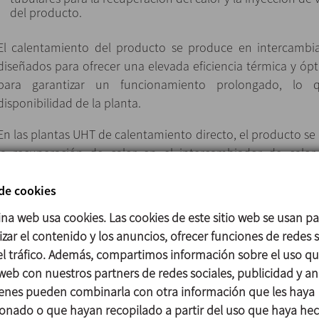
del producto.
El calentamiento del producto se produce en intercambia
diseñados para ofrecer una elevada eficiencia térmica y óp
para garantizar un funcionamiento prolongado, l
disponibilidad de la planta.
En las plantas UHT de calentamiento directo, el producto se
la recuperación de calor en el intercambiador de calor
temperatura de esterilización se consigue mediante la iny
un enfriamiento instantáneo para eliminar el exceso 
 de cookies
condensación de vapor.
ina web usa cookies. Las cookies de este sitio web se usan p
zar el contenido y los anuncios, ofrecer funciones de redes s
Un excelente intercambio térmico y un control muy pre
 el tráfico. Además, compartimos información sobre el uso q
garantizan un tratamiento delicado del producto para p
 web con nuestros partners de redes sociales, publicidad y aná
nutricionales y organolépticas.
enes pueden combinarla con otra información que les haya
onado o que hayan recopilado a partir del uso que haya he