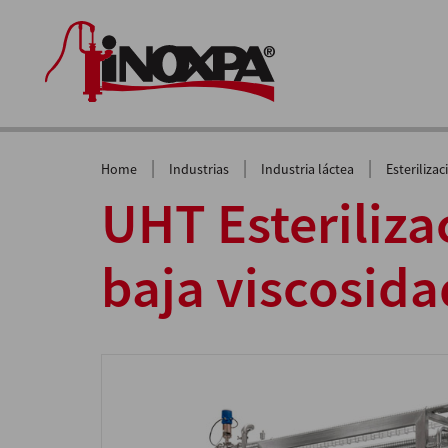
|
|
|
Home
Industrias
Industria láctea
Esteriliza
UHT Esteriliza
baja viscosida