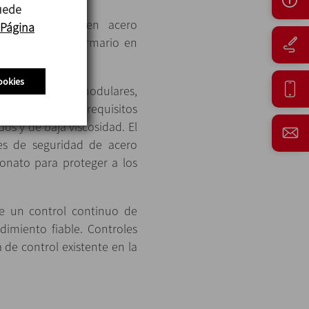
puede
sobre bancada en acero
Página
ia y control en armario en
ookies
or tubulares modulares,
s amplia gama de requisitos
os y de baja viscosidad. El
es de seguridad de acero
bonato para proteger a los
te un control continuo de
dimiento fiable. Controles
 de control existente en la