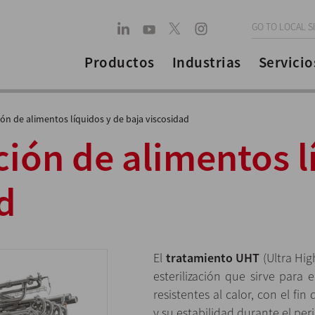
GO TO LOCAL S
Productos
Industrias
Servicio
ción de alimentos líquidos y de baja viscosidad
ción de alimentos l
d
El
tratamiento UHT
(Ultra Hig
esterilización que sirve para 
resistentes al calor, con el fi
y su estabilidad durante el pe