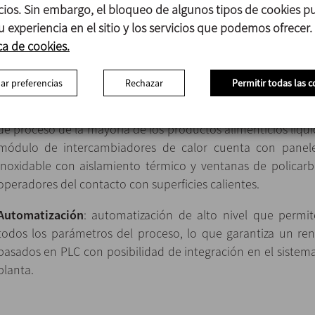
icios. Sin embargo, el bloqueo de algunos tipos de cookies 
Layout
: equipos modulares y compactos, montados 
u experiencia en el sitio y los servicios que podemos ofrecer.
inoxidable con pies de altura regulable. Cuadro de potenc
ca de cookies.
acero inoxidable, integrado en la unidad.
ar preferencias
Rechazar
Permitir todas las c
Intercambiadores de calor
: intercambiadores de cal
disponibles en varias configuraciones para satisfacer la má
de proceso de la mayoría de los productos alimenticios líquid
módulo de intercambiadores de calor cuenta con panel
inoxidable con aislamiento térmico y ventanas de policar
operadores del contacto con superficies calientes.
Automatización
: automatización de alto nivel que permi
todos los parámetros del proceso, lo que garantiza un ren
basados en PLC con posibilidad de integración en el sistema
planta.