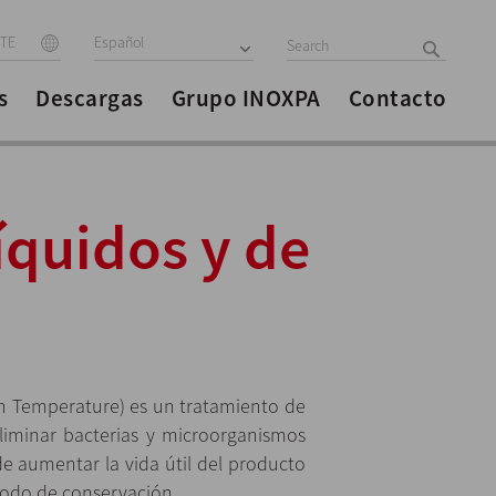
ITE
Español
s
Descargas
Grupo INOXPA
Contacto
íquidos y de
h Temperature) es un tratamiento de
eliminar bacterias y microorganismos
n de aumentar la vida útil del producto
riodo de conservación.