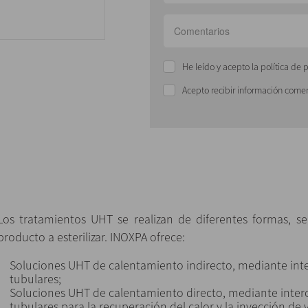
He leído y acepto la política de 
Acepto recibir información comer
Los tratamientos UHT se realizan de diferentes formas, seg
producto a esterilizar. INOXPA ofrece:
Soluciones UHT de calentamiento indirecto, mediante int
tubulares;
Soluciones UHT de calentamiento directo, mediante inter
tubulares para la recuperación del calor y la inyección de v