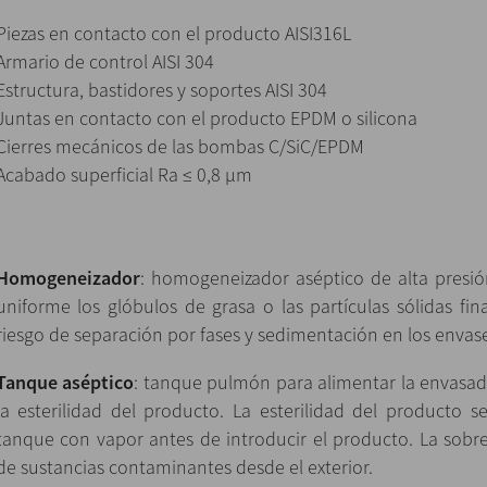
Piezas en contacto con el producto AISI316L
Armario de control AISI 304
Estructura, bastidores y soportes AISI 304
Juntas en contacto con el producto EPDM o silicona
Cierres mecánicos de las bombas C/SiC/EPDM
Acabado superficial Ra ≤ 0,8 µm
Homogeneizador
: homogeneizador aséptico de alta presió
uniforme los glóbulos de grasa o las partículas sólidas fina
riesgo de separación por fases y sedimentación en los envase
Tanque aséptico
: tanque pulmón para alimentar la envasa
la esterilidad del producto. La esterilidad del producto se
tanque con vapor antes de introducir el producto. La sobr
de sustancias contaminantes desde el exterior.