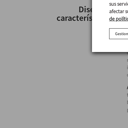
sus serv
Diseño y
afectar s
características
de políti
Gestion