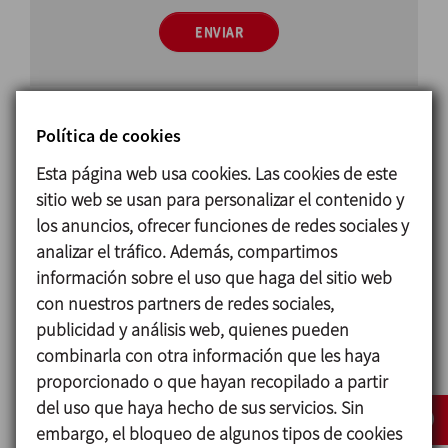
ENVIAR
Política de cookies
Esta página web usa cookies. Las cookies de este
sitio web se usan para personalizar el contenido y
Principio de funcionamiento
los anuncios, ofrecer funciones de redes sociales y
La
válvula de presión-vacío
permite la entrada de
analizar el tráfico. Además, compartimos
aire durante el vaciado para igualar la presión
información sobre el uso que haga del sitio web
interna y externa evitando el efecto vacío dentro
con nuestros partners de redes sociales,
del tanque y su deterioro.
publicidad y análisis web, quienes pueden
combinarla con otra información que les haya
En caso de llenado, permite la salida de aire para
proporcionado o que hayan recopilado a partir
evitar el exceso de presión en el interior del tanque
del uso que haya hecho de sus servicios. Sin
y el hinchamiento del mismo.
embargo, el bloqueo de algunos tipos de cookies