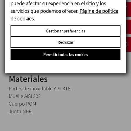
puede afectar su experiencia en el sitio y los
servicios que podemos ofrecer.
Página de política
Diseño y características
de cookies.
Diámetros disponibles 2" y 2 ½".
Gestionar preferencias
Fácil desmontaje.
Rechazar
Construcción de medidas reducidas.
Conexión estándar rosca G (ISO 228).
Permitir todas las cookies
Materiales
Partes de inoxidable AISI 316L
Muelle AISI 302
Cuerpo POM
Junta NBR