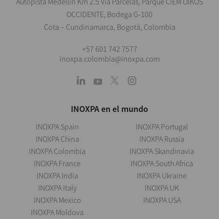
Autopista Medellín Km 2.5 Vía Parcelas, Parque CIEM OIKOS
OCCIDENTE, Bodega G-100
Cota – Cundinamarca, Bogotá, Colombia
+57 601 742 7577
inoxpa.colombia@inoxpa.com
INOXPA en el mundo
INOXPA Spain
INOXPA Portugal
INOXPA China
INOXPA Russia
INOXPA Colombia
INOXPA Skandinavia
INOXPA France
INOXPA South Africa
INOXPA India
INOXPA Ukraine
INOXPA Italy
INOXPA UK
INOXPA Mexico
INOXPA USA
INOXPA Moldova