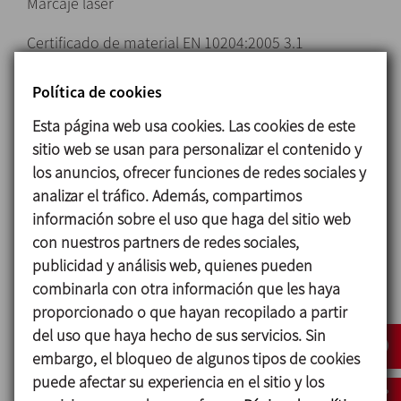
Marcaje láser
Certificado de material EN 10204:2005 3.1
Embalaje y envío
Política de cookies
Descuentos especiales por su compra on-line
Esta página web usa cookies. Las cookies de este
sitio web se usan para personalizar el contenido y
Solicitar información
los anuncios, ofrecer funciones de redes sociales y
analizar el tráfico. Además, compartimos
información sobre el uso que haga del sitio web
Racores y Accesorios
con nuestros partners de redes sociales,
publicidad y análisis web, quienes pueden
combinarla con otra información que les haya
proporcionado o que hayan recopilado a partir
del uso que haya hecho de sus servicios. Sin
embargo, el bloqueo de algunos tipos de cookies
puede afectar su experiencia en el sitio y los