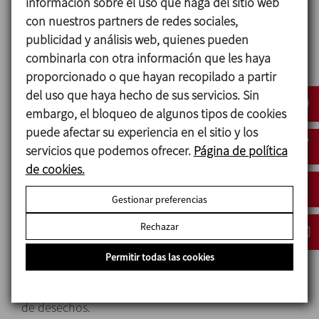
información sobre el uso que haga del sitio web
envío. Éste se manda hacia la estación receptora
con nuestros partners de redes sociales,
mediante
un fluido impulsor, que suele ser aire
publicidad y análisis web, quienes pueden
comprimido, y a medida que el PIG se desplaza,
combinarla con otra información que les haya
empuja el producto que hay
en la tubería para su
proporcionado o que hayan recopilado a partir
aprovechamiento. Una vez el PIG ha llegado a la
del uso que haya hecho de sus servicios. Sin
estación receptora se puede limpiar toda
embargo, el bloqueo de algunos tipos de cookies
la
instalación mediante CIP con la ventaja que
puede afectar su experiencia en el sitio y los
incluso el PIG queda limpio. Acabada esta fase, se
servicios que podemos ofrecer.
Página de política
retorna el PIG a la
estación de envío y la instalación
de cookies.
queda lista para otra producción.
Gestionar preferencias
Rechazar
Diseño y características
Permitir todas las cookies
Sistema sanitario.
Alto nivel de recuperación de producto y reducción
de desechos.