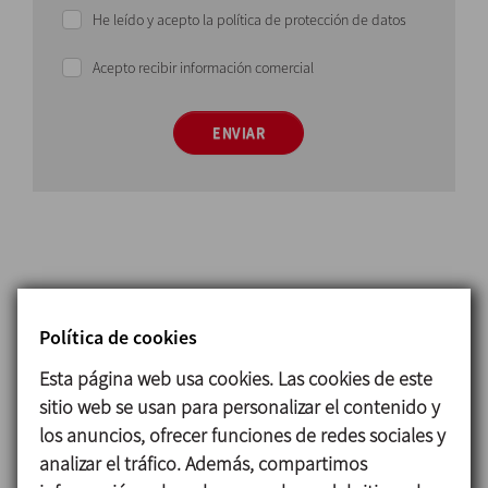
He leído y acepto la política de protección de datos
Acepto recibir información comercial
ENVIAR
Principio de funcionamiento
Política de cookies
El sistema SILPIG está compuesto por una estación
Esta página web usa cookies. Las cookies de este
de envío, otra de recepción, el PIG, dos detectores
sitio web se usan para personalizar el contenido y
de posición,
cuatro válvulas mariposa A480 y dos
los anuncios, ofrecer funciones de redes sociales y
válvulas INNOVA K.
analizar el tráfico. Además, compartimos
Se inicia el proceso situando el PIG en la posición de