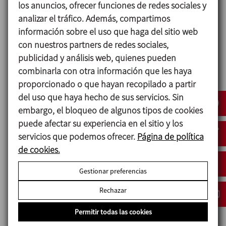
los anuncios, ofrecer funciones de redes sociales y
Disco 1.4404 (AISI 316L)
analizar el tráfico. Además, compartimos
Laterales 1.4307 (AISI 304L) o 1.4404 (AISI 316L)
información sobre el uso que haga del sitio web
Otras piezas de acero 1.4307 (AISI 304L)
con nuestros partners de redes sociales,
Junta EPDM, HNBR, VMQ o FPM
publicidad y análisis web, quienes pueden
Acabado superficial:
combinarla con otra información que les haya
Interno Ra ≤ 0,8 µm
proporcionado o que hayan recopilado a partir
Externo Mecanizado
del uso que haya hecho de sus servicios. Sin
embargo, el bloqueo de algunos tipos de cookies
puede afectar su experiencia en el sitio y los
servicios que podemos ofrecer.
Página de política
Opciones
de cookies.
Distintos tipos de manetas.
Actuador neumático de simple y doble efecto o
Gestionar preferencias
actuador eléctrico.
Rechazar
Detectores de posición inductivos.
Cabezal de control C-TOP S.
Permitir todas las cookies
Disponible en versión ATEX.