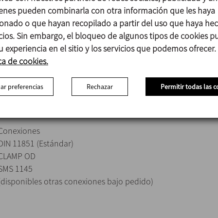
Juntas en contacto con el producto: EPDM
enes pueden combinarla con otra información que les haya
onado o que hayan recopilado a partir del uso que haya he
Cierre mecánico
icios. Sin embargo, el bloqueo de algunos tipos de cookies 
Parte giratoria: Carburo de Silicio (SiC)
u experiencia en el sitio y los servicios que podemos ofrecer.
Parte estacionaria: Grafito (C)
ca de cookies.
Juntas: EPDM
Acabados superficiales
ar preferencias
Rechazar
Permitir todas las c
Externo: Mate
Interno: Pulido brillante Ra<0,8μm
Conexiones
DIN 11851 (Estándar)
CLAMP OD
SMS 1145
(disponibles otras conexiones bajo pedido)