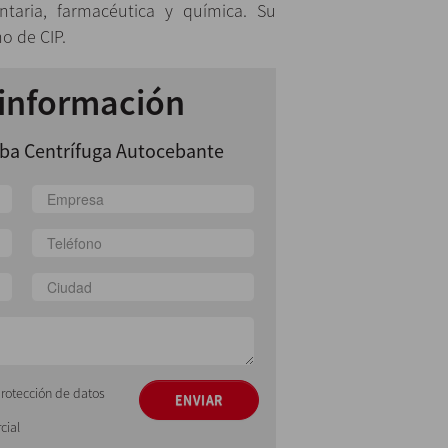
entaria, farmacéutica y química. Su
no de CIP.
 información
a Сentrífuga Autocebante
protección de datos
ENVIAR
cial