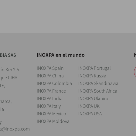
INOXPA en el mundo
BIA SAS
INOXPA Spain
INOXPA Portugal
lín Km 2.5
INOXPA China
INOXPA Russia
rque CIEM
INOXPA Colombia
INOXPA Skandinavia
TE,
INOXPA France
INOXPA South Africa
INOXPA India
INOXPA Ukraine
marca,
INOXPA Italy
INOXPA UK
ia
INOXPA Mexico
INOXPA USA
INOXPA Moldova
7
ia@inoxpa.com