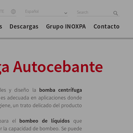
ITE
Español
s
Descargas
Grupo INOXPA
Contacto
a Autocebante
ales y diseño la
bomba centrífuga
s adecuada en aplicaciones donde
igiene, un trato delicado del producto
 para el
bombeo de líquidos
que
er la capacidad de bombeo. Se puede