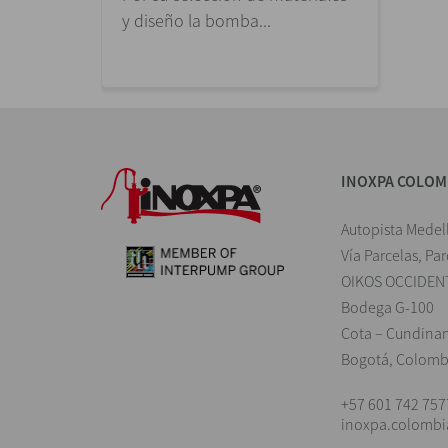
y diseño la bomba...
INOXPA COLOM
Autopista Medel
Vía Parcelas, Pa
OIKOS OCCIDEN
Bodega G-100
Cota – Cundina
Bogotá, Colomb
+57 601 742 757
inoxpa.colomb