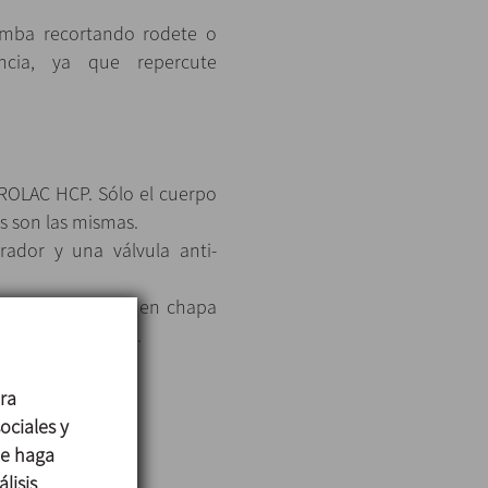
bomba recortando rodete o
ncia, ya que repercute
ROLAC HCP. Sólo el cuerpo
as son las mismas.
ador y una válvula anti-
 un recubrimiento en chapa
stables en altura.
ara
ociales y
AISI 316L)
ue haga
lisis