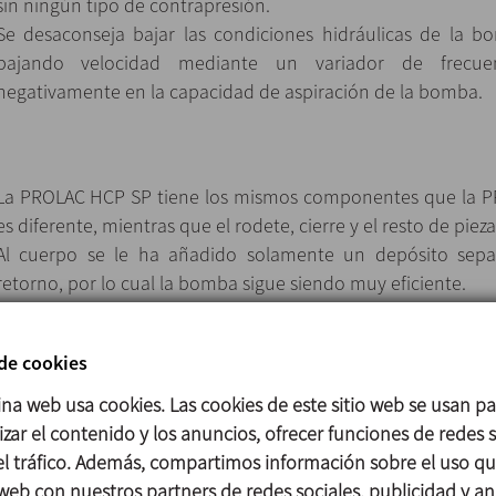
sin ningún tipo de contrapresión.
Se desaconseja bajar las condiciones hidráulicas de la 
bajando velocidad mediante un variador de frecue
negativamente en la capacidad de aspiración de la bomba.
La PROLAC HCP SP tiene los mismos componentes que la P
es diferente, mientras que el rodete, cierre y el resto de piez
Al cuerpo se le ha añadido solamente un depósito separ
retorno, por lo cual la bomba sigue siendo muy eficiente.
El motor es tipo estándar según IEC, y está protegido con
de acero inoxidable y dispone de pies de diseño higiénico aju
 de cookies
ina web usa cookies. Las cookies de este sitio web se usan p
zar el contenido y los anuncios, ofrecer funciones de redes s
Piezas en contacto con el producto: Acero inoxidable 1.4404 (
 el tráfico. Además, compartimos información sobre el uso q
Otras piezas de acero: Acero inoxidable 1.4301 (AISI 304)
 web con nuestros partners de redes sociales, publicidad y aná