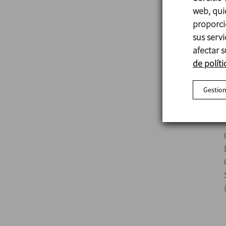
web, qui
proporci
sus serv
afectar s
de políti
Gestion