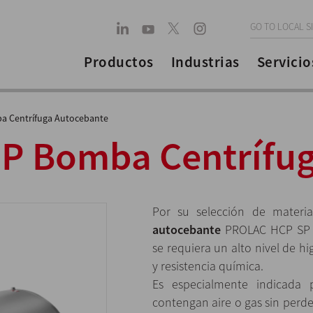
GO TO LOCAL S
Productos
Industrias
Servicio
a Сentrífuga Autocebante
P Bomba Сentrífug
Por su selección de materi
autocebante
PROLAC HCP SP e
se requiera un alto nivel de h
y resistencia química.
Es especialmente indicada
contengan aire o gas sin perd