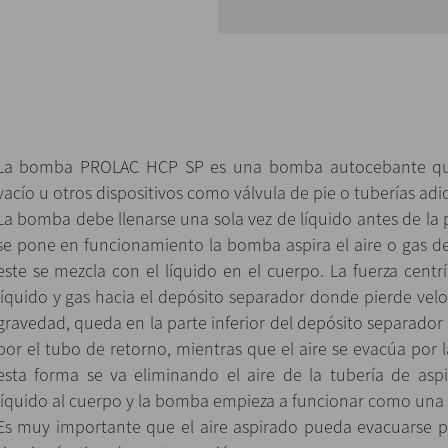
La bomba PROLAC HCP SP es una bomba autocebante que 
vacío u otros dispositivos como válvula de pie o tuberías adi
La bomba debe llenarse una sola vez de líquido antes de l
se pone en funcionamiento la bomba aspira el aire o gas de 
este se mezcla con el líquido en el cuerpo. La fuerza centr
líquido y gas hacia el depósito separador donde pierde velo
gravedad, queda en la parte inferior del depósito separador 
por el tubo de retorno, mientras que el aire se evacúa por 
esta forma se va eliminando el aire de la tubería de aspi
líquido al cuerpo y la bomba empieza a funcionar como una
Es muy importante que el aire aspirado pueda evacuarse p