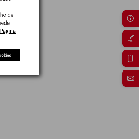
cho de
puede
Página
ookies