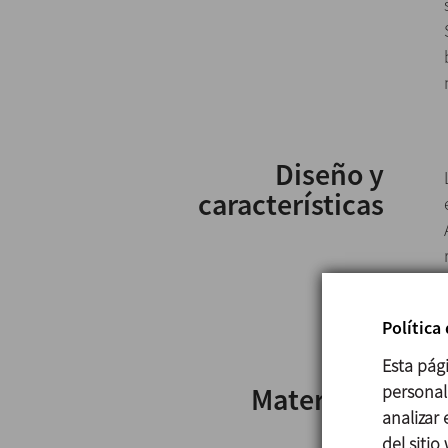
Diseño y
características
Política
Esta pág
personali
Materiales
analizar
del sitio