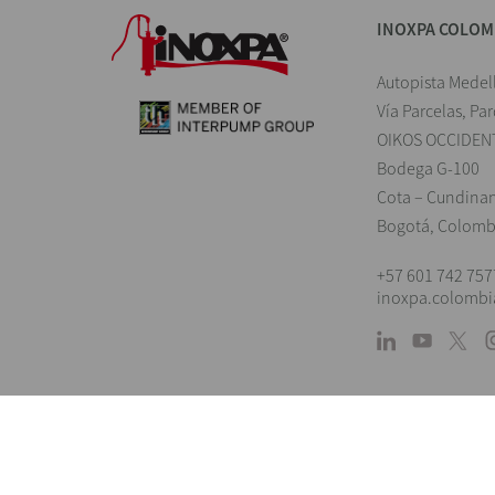
INOXPA COLOM
Autopista Medel
Vía Parcelas, Pa
OIKOS OCCIDEN
Bodega G-100
Cota – Cundina
Bogotá, Colomb
+57 601 742 757
inoxpa.colomb
Landings