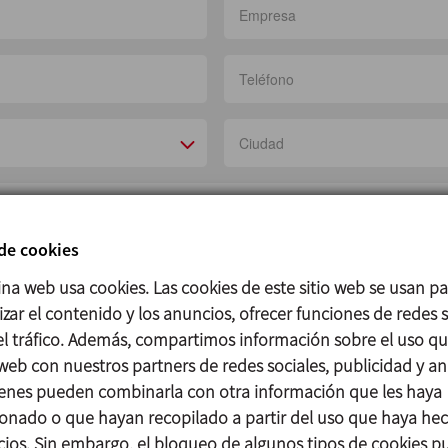
 de cookies
ina web usa cookies. Las cookies de este sitio web se usan p
zar el contenido y los anuncios, ofrecer funciones de redes s
 el tráfico. Además, compartimos información sobre el uso q
 web con nuestros partners de redes sociales, publicidad y aná
ítica de protección de datos
enes pueden combinarla con otra información que les haya
ión comercial
onado o que hayan recopilado a partir del uso que haya he
icios. Sin embargo, el bloqueo de algunos tipos de cookies 