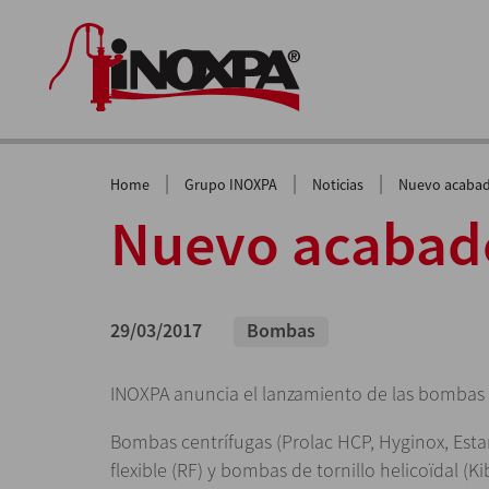
|
|
|
Home
Grupo INOXPA
Noticias
Nuevo acaba
Nuevo acabad
29/03/2017
Bombas
INOXPA anuncia el lanzamiento de las bombas 
Bombas centrífugas (Prolac HCP, Hyginox, Esta
flexible (RF) y bombas de tornillo helicoïdal (Ki