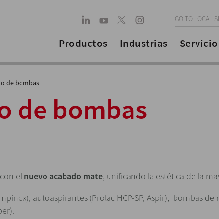
GO TO LOCAL S
Productos
Industrias
Servicio
do de bombas
o de bombas
con el
nuevo acabado mate
, unificando la estética de la m
mpinox), autoaspirantes (Prolac HCP-SP, Aspir), bombas de 
ber).