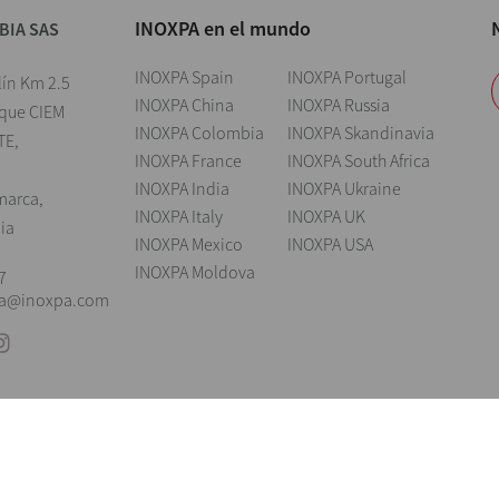
INOXPA en el mundo
BIA SAS
INOXPA Spain
INOXPA Portugal
lín Km 2.5
INOXPA China
INOXPA Russia
rque CIEM
INOXPA Colombia
INOXPA Skandinavia
TE,
INOXPA France
INOXPA South Africa
INOXPA India
INOXPA Ukraine
marca,
INOXPA Italy
INOXPA UK
ia
INOXPA Mexico
INOXPA USA
INOXPA Moldova
7
ia@inoxpa.com
Nota legal
Cookies
Política de privacidad
Política de Seguridad de la