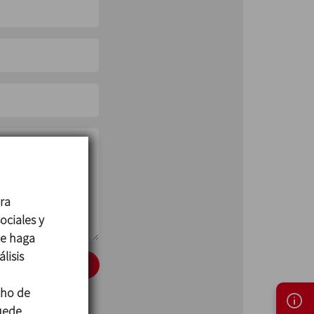
ara
ociales y
ue haga
lisis
ENVIAR
cho de
puede