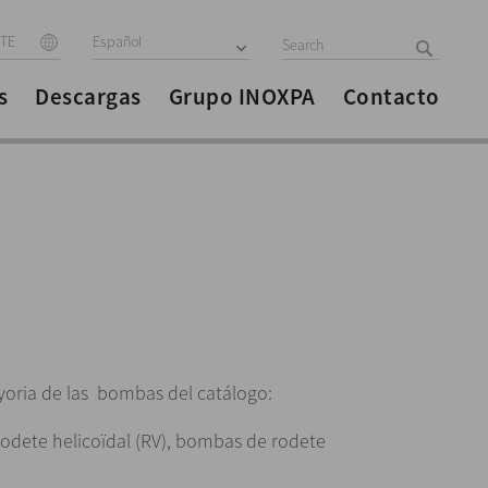
ITE
Español
s
Descargas
Grupo INOXPA
Contacto
ayoria de las bombas del catálogo:
rodete helicoïdal (RV), bombas de rodete